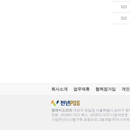
523
522
회사소개
업무제휴
협력점가입
개인
엠제이소프트
대표자 정일영 서울특별시 송파구 중대로
전화 : (02)401-5121 팩스 : (02)832-3555 사업자번
기업전산시스템구축 응용프로그램개발 PDA스마트폰솔