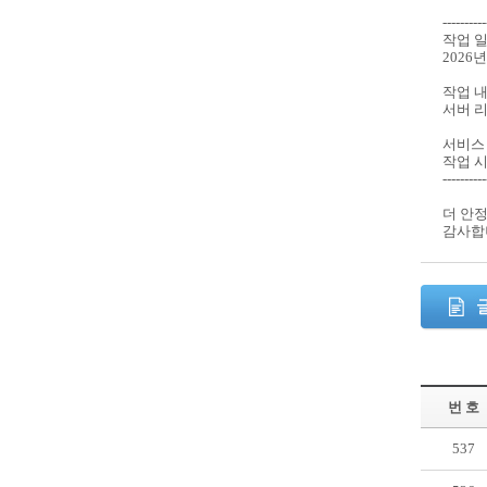
----------
작업 
2026년
작업 
서버 
서비스
작업 시
----------
더 안
감사합
번 호
537