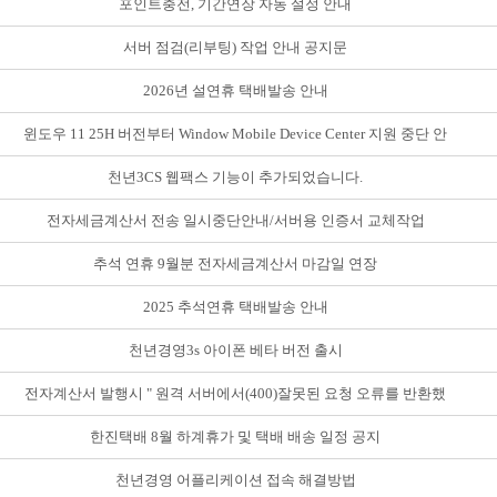
포인트충전, 기간연장 자동 설정 안내
서버 점검(리부팅) 작업 안내 공지문
2026년 설연휴 택배발송 안내
윈도우 11 25H 버전부터 Window Mobile Device Center 지원 중단 안
내
천년3CS 웹팩스 기능이 추가되었습니다.
전자세금계산서 전송 일시중단안내/서버용 인증서 교체작업
추석 연휴 9월분 전자세금계산서 마감일 연장
2025 추석연휴 택배발송 안내
천년경영3s 아이폰 베타 버전 출시
전자계산서 발행시 " 원격 서버에서(400)잘못된 요청 오류를 반환했
습니다" 메세지
한진택배 8월 하계휴가 및 택배 배송 일정 공지
천년경영 어플리케이션 접속 해결방법