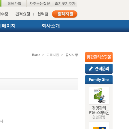
회원가입
자주묻는질문
즐겨찾기추가
영수증
견적요청
협력점
원격지원
이페이지
회사소개
Home
>
고객지원
>
공지사항
다.