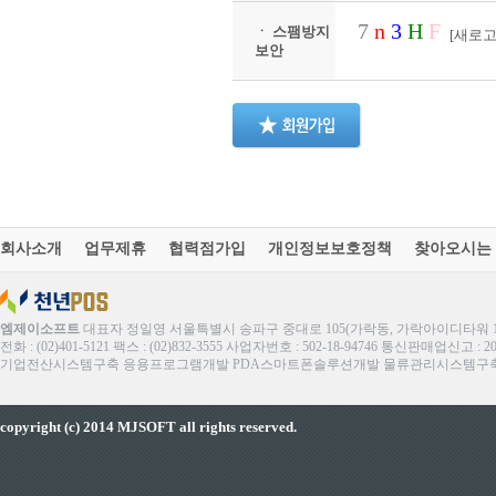
7
n
3
H
F
ㆍ 스팸방지
[새로고
보안
회사소개
업무제휴
협력점가입
개인정보보호정책
찾아오시는
엠제이소프트
대표자 정일영 서울특별시 송파구 중대로 105(가락동, 가락아이디타워 1
전화 : (02)401-5121 팩스 : (02)832-3555 사업자번호 : 502-18-94746 통신판매업신고 : 
기업전산시스템구축 응용프로그램개발 PDA스마트폰솔루션개발 물류관리시스템구축 ERP
copyright (c) 2014 MJSOFT all rights reserved.