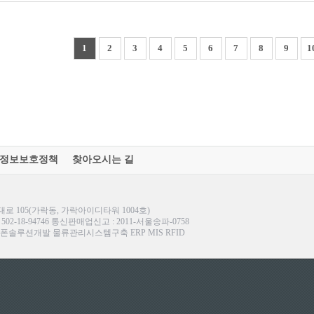
1
2
3
4
5
6
7
8
9
1
정보보호정책
찾아오시는 길
 105(가락동, 가락아이디타워 1004호)
호 : 502-18-94746 통신판매업신고 : 2011-서울송파-0758
루션개발 물류관리시스템구축 ERP MIS RFID