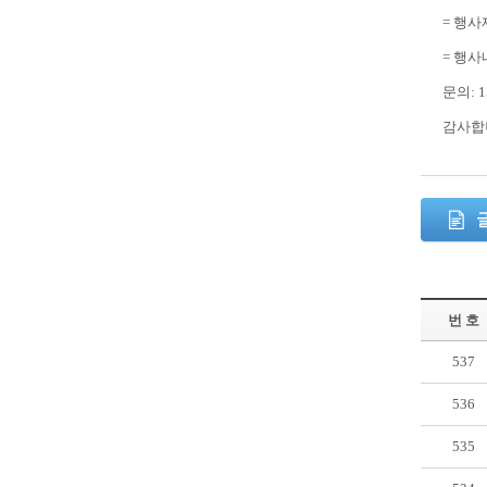
= 행사
= 행사
문의: 1
감사합
번 호
537
536
535