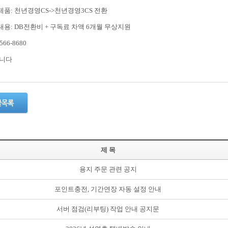
제품: 천년경영CS->천년경영3CS 전환
내용: DB전환비 + 구독료 차액 6개월 무상지원
566-8680
니다
제 목
용지 주문 관련 공지
포인트충전, 기간연장 자동 설정 안내
서버 점검(리부팅) 작업 안내 공지문