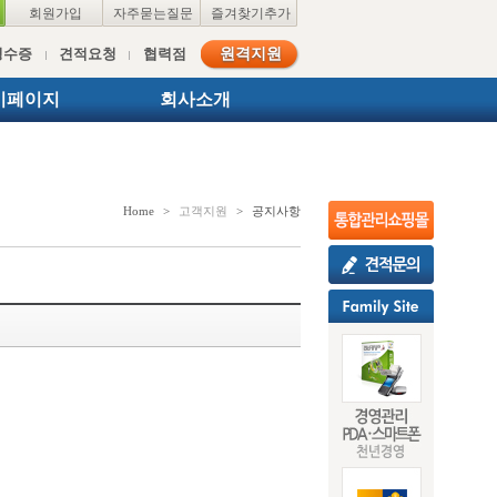
회원가입
자주묻는질문
즐겨찾기추가
영수증
견적요청
협력점
원격지원
이페이지
회사소개
Home
>
고객지원
>
공지사항