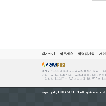
회사소개
업무제휴
협력점가입
개인
엠제이소프트
대표자 정일영 서울특별시 송파구 중대로
전화 : (02)401-5121 팩스 : (02)832-3555 사업자번
기업전산시스템구축 응용프로그램개발 PDA스마트폰솔
copyright (c) 2014 MJSOFT all rights reserved.