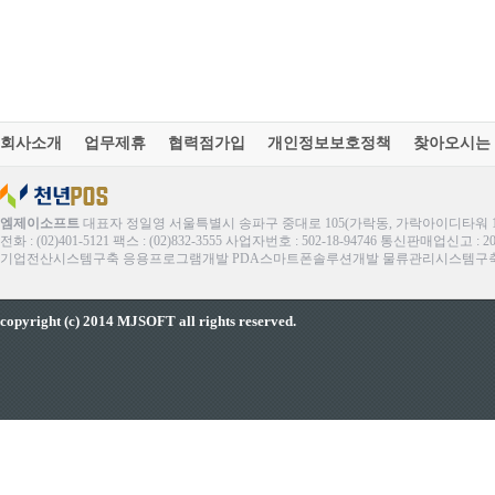
회사소개
업무제휴
협력점가입
개인정보보호정책
찾아오시는
엠제이소프트
대표자 정일영 서울특별시 송파구 중대로 105(가락동, 가락아이디타워 1
전화 : (02)401-5121 팩스 : (02)832-3555 사업자번호 : 502-18-94746 통신판매업신고 : 
기업전산시스템구축 응용프로그램개발 PDA스마트폰솔루션개발 물류관리시스템구축 ERP
copyright (c) 2014 MJSOFT all rights reserved.